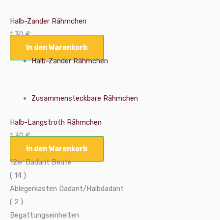
Halb-Zander Rähmchen
1,30
€
In den Warenkorb
Halb-Zander Rähmchen
Zusammensteckbare Rähmchen
Halb-Langstroth Rähmchen
1,30
€
In den Warenkorb
12er Dadant Beute
( 14 )
Ablegerkasten Dadant/Halbdadant
( 2 )
Begattungseinheiten