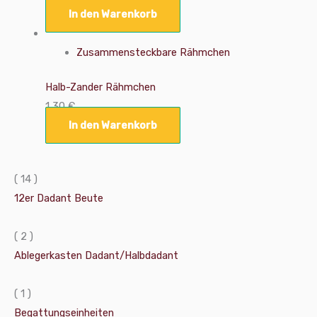
In den Warenkorb
Zusammensteckbare Rähmchen
Halb-Zander Rähmchen
1,30
€
In den Warenkorb
( 14 )
12er Dadant Beute
( 2 )
Ablegerkasten Dadant/Halbdadant
( 1 )
Begattungseinheiten