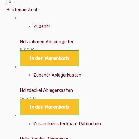
( 2 )
Beutenanstrich
Zubehör
Holzrahmen Absperrgitter
8,00
€
In den Warenkorb
Zubehör Ablegerkasten
Holzdeckel Ablegerkasten
18,70
€
In den Warenkorb
Zusammensteckbare Rähmchen
Halb-Zander Rähmchen