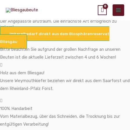
HANDARBEIT
Zum
Main
VON ANFANG AN!
Inhalt
Men
springen
Der Angepasste Brutraum. Die einfachste Art erfolgreich zu
imkern!
Imkereibedarf direkt aus dem Biosphärenreservat
Bliesgau
Bitte beachten Sie aufgrund der großen Nachfrage an unseren
Beuten ist die aktuelle Lieferzeit zwischen 4 und 6 Wochen!
Holz aus dem Bliesgau!
Unsere Weymouthkiefer beziehen wir direkt aus dem Saarforst und
dem Rheinland-Pfalz Forst.
100% Handarbeit
Vom Materialbezug, über das Schneiden, die Trocknung bis zur
entgültigen Verarbeitung!