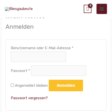
Zum
Main
Erforderlich
Erforderlich
Erforderlich
Erforderlich
Erforderlich
Inhalt
Mein Konto
Men
springen
Anmelden
Benutzername oder E-Mail-Adresse
*
Passwort
*
Angemeldet bleiben
Anmelden
Passwort vergessen?