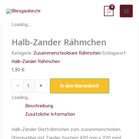
Zum
Main
Halb-
Inhalt
Men
Zander
springen
Loading...
Rähmchen
Menge
Halb-Zander Rähmchen
Kategorie:
Zusammensteckbare Rähmchen
Schlagwort:
Halb-Zander Rähmchen
1,30
€
-
+
In den Warenkorb
Loading...
Beschreibung
Zusätzliche Information
Halb-Zander Glatträhmchen zum zusammenstecken.
(Kompatibel mit Zander-System 420 mm x 220 mm)