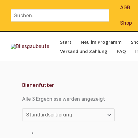
Zum
AGB
Search
Inhalt
for:
springen
Shop
Start
Neu im Programm
Sh
Versand und Zahlung
FAQ
I
Bienenfutter
Alle 3 Ergebnisse werden angezeigt