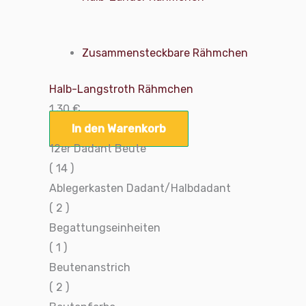
Zusammensteckbare Rähmchen
Halb-Langstroth Rähmchen
1,30
€
In den Warenkorb
12er Dadant Beute
( 14 )
Ablegerkasten Dadant/Halbdadant
( 2 )
Begattungseinheiten
( 1 )
Beutenanstrich
( 2 )