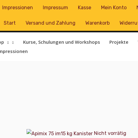
Impressionen
Impressum
Kasse
Mein Konto
Start
Versand und Zahlung
Warenkorb
Widerru
op
Kurse, Schulungen und Workshops
Projekte
mpressionen
Nicht vorrätig