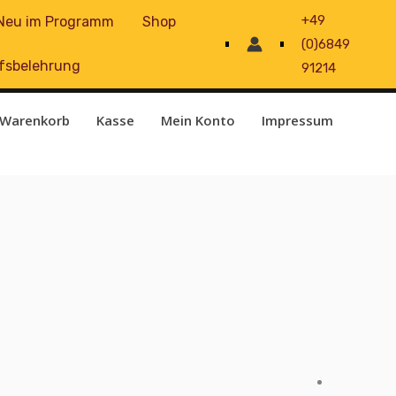
+49
Neu im Programm
Shop
(0)6849
fsbelehrung
91214
Warenkorb
Kasse
Mein Konto
Impressum