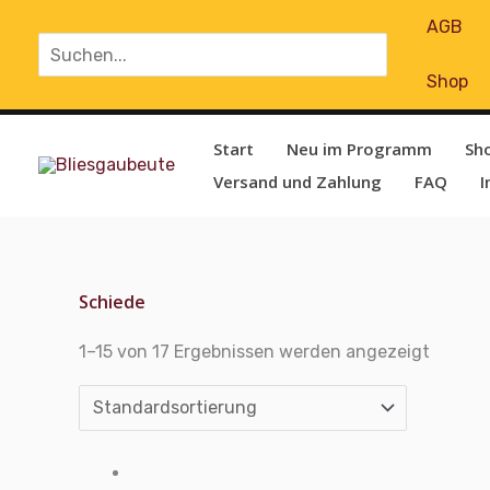
Zum
AGB
Search
Inhalt
for:
springen
Shop
Start
Neu im Programm
Sh
Versand und Zahlung
FAQ
I
Schiede
1–15 von 17 Ergebnissen werden angezeigt