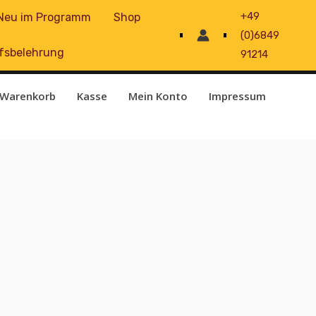
+49
Neu im Programm
Shop
(0)6849
fsbelehrung
91214
Warenkorb
Kasse
Mein Konto
Impressum