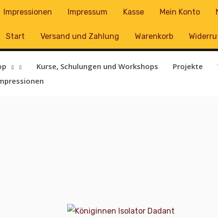
Impressionen
Impressum
Kasse
Mein Konto
Start
Versand und Zahlung
Warenkorb
Widerru
op
Kurse, Schulungen und Workshops
Projekte
mpressionen