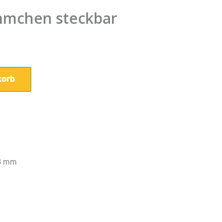
hmchen steckbar
korb
8 mm