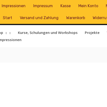
Impressionen
Impressum
Kasse
Mein Konto
Start
Versand und Zahlung
Warenkorb
Widerru
op
Kurse, Schulungen und Workshops
Projekte
mpressionen