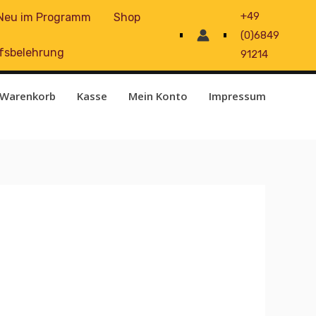
+49
Neu im Programm
Shop
(0)6849
fsbelehrung
91214
Warenkorb
Kasse
Mein Konto
Impressum